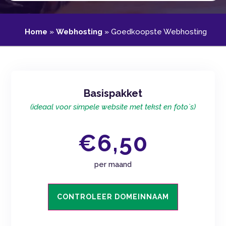
Home
»
Webhosting
»
Goedkoopste Webhosting
Basispakket
(ideaal voor simpele website met tekst en foto`s)
€6,50
per maand
CONTROLEER DOMEINNAAM