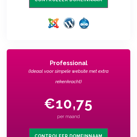
Professional
(Ideaal voor simpele website met extra
rekenkracht)
€10,75
per maand
CONTROLEER DOMEINNAAM