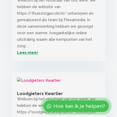
Welkom bij het resultaat van ons werk: we
hebben de website van
https://thuiszorgjacobi.nl/ ontworpen en
gerealiseerd als team bij Flexamedia. In
deze samenwerking hebben we gezorgd
voor een warme, toegankelijke online
uitstraling waarin alle kernpunten van het
zorg‑...
Lees meer
Loodgieters Kwartier
Welkom bij het resultaat van ons werk: we
Hoe kan ik je helpen?
hebben de website van
https://loodgieterskwartier.nl/ ontworpen