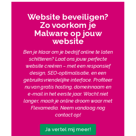
Website beveiligen?
Zo voorkom je
Malware op jouw
website
Ben je klaar om je bedrijf online te laten
schitteren? Laat ons jouw perfecte
website creëren – met een responsief
design, SEO-optimalisatie, en een
gebruiksvriendelijke interface. Profiteer
nu van gratis hosting, domeinnaam en
e-mail in het eerste jaar. Wacht niet
langer, maak je online droom waar met
Flexamedia. Neem vandaag nog
contact op!
Ja vertel mij meer!