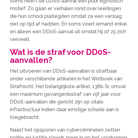
Soms heeft de DDoS-aanval een puur egoïstisch
motief. Zo gaan er verhalen rond over leerlingen
die hun school platlegden omdat ze een verslag
niet op tijd af hadden. En soms voert iemand enkel
en alleen een DDoS-aanval uit omdat hij of zij zich
verveelt.
Wat is de straf voor DD0S-
aanvallen?
Het uitvoeren van DDoS-aanvallen is strafbaar
onder verschillende artikelen in het Wetboek van
Strafrecht. Het belangrijkste artikel, 138b Sr, omvat
een maximum gevangenisstraf van vijf jaar voor
DDoS-aanvallen die gericht zijn op vitale
infrastructuur indien daar ernstige schade aan is
toegebracht.
Naast het opsporen van cybercriminelen zetten
politie en justitie steeds meer in op het voorkomen