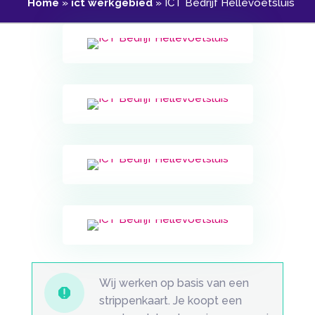
Home
»
ict werkgebied
»
ICT Bedrijf Hellevoetsluis
Wij werken op basis van een

strippenkaart. Je koopt een