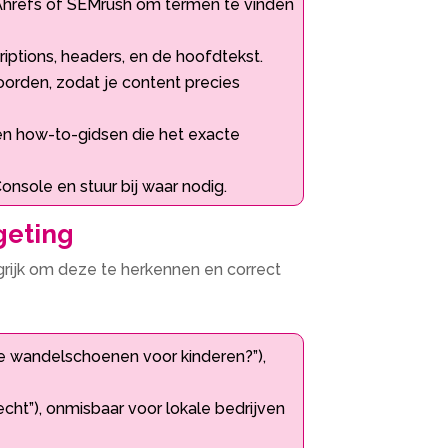
 Ahrefs of SEMrush om termen te vinden
riptions, headers, en de hoofdtekst.​
oorden, zodat je content precies
en how-to-gidsen die het exacte
nsole en stuur bij waar nodig.​
geting
ngrijk om deze te herkennen en correct
te wandelschoenen voor kinderen?”),
recht”), onmisbaar voor lokale bedrijven