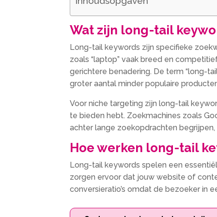
Inhoudsopgaven
Wat zijn long-tail keywo
Long-tail keywords zijn specifieke zoe
zoals “laptop” vaak breed en competitie
gerichtere benadering.​ De term “long-tai
groter aantal minder populaire producte
Voor niche targeting zijn long-tail keywo
te bieden hebt.​ Zoekmachines zoals Go
achter lange zoekopdrachten begrijpen, w
Hoe werken long-tail ke
Long-tail keywords spelen een essentiële 
zorgen ervoor dat jouw website of conten
conversieratio’s omdat de bezoeker in ee