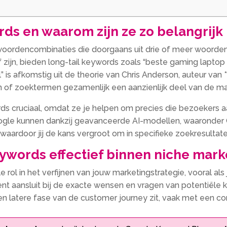
rds en waarom zijn ze zo belangrijk 
kwoordencombinaties die doorgaans uit drie of meer woorde
f zijn, bieden long-tail keywords zoals “beste gaming lapto
l” is afkomstig uit de theorie van Chris Anderson, auteur van 
n of zoektermen gezamenlijk een aanzienlijk deel van de mar
rds cruciaal, omdat ze je helpen om precies die bezoekers aan
ogle kunnen dankzij geavanceerde AI-modellen, waaronder Go
aardoor jij de kans vergroot om in specifieke zoekresultate
ywords effectief binnen niche mark
rol in het verfijnen van jouw marketingstrategie, vooral als j
t aansluit bij de exacte wensen en vragen van potentiële kla
n latere fase van de customer journey zit, vaak met een con