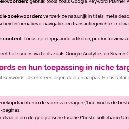
zoekwoorden:
gebruik tools zoals Google Keyword Planner,
 die zoekwoorden:
verwerk ze natuurlijk in titels, meta desc
cheid informatieve, navigatie- en transactiegerichte zoekw
e content:
focus op diepgaande artikelen, productreviews 
et het succes via tools zoals Google Analytics en Search Co
ords en hun toepassing in niche tar
il keywords, elk met een eigen doel en aanpak.​ Het is bela
n zoekopdrachten in de vorm van vragen (“hoe vind ik de bes
pagina’s.​
r draai je om de geografische locatie (“beste koffiebar in Ut