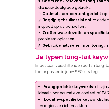
Onderzoek relevante long-tail 
die jouw doelgroep gebruikt.​
Optimaliseer content gericht op
Begrijp gebruikersintentie:
onders
inspeelt op de behoeften.​
Creëer waardevolle en specifiek
probleem oplossen.​
Gebruik analyse en monitoring:
me
De typen long-tail keyw
Er bestaan verschillende soorten long-ta
toe te passen in jouw SEO-strategie.​
Vraaggerichte keywords:
dit zij
ideaal voor educatieve content of FAQ-
Locatie-specifieke keywords:
hie
en regionale nichemarkten.​