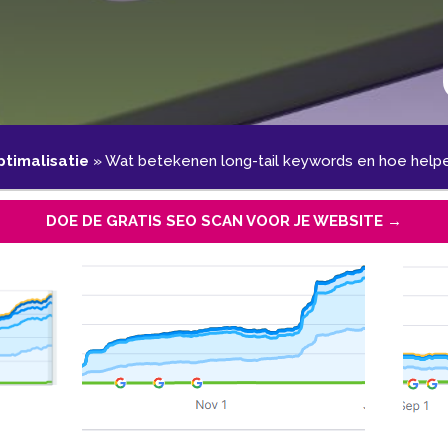
timalisatie
»
Wat betekenen long-tail keywords en hoe helpen
DOE DE GRATIS SEO SCAN VOOR JE WEBSITE →