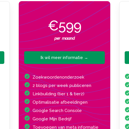
€599
per maand
Ik wil meer informatie →
Zoekwoordenonderzoek
2 blogs per week publiceren
Linkbuilding (tier 1 & tier2)
Optimalisatie afbeeldingen
Google Search Console
Google Mijn Bedrijf
Toevoegen van meta informatie