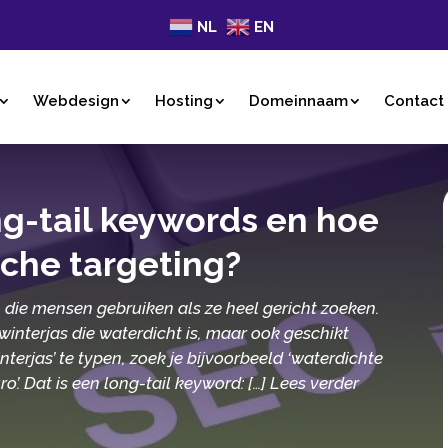
NL
EN
Webdesign
Hosting
Domeinnaam
Contact
g-tail keywords en hoe
iche targeting?
 die mensen gebruiken als ze heel gericht zoeken.​
 winterjas die waterdicht is, maar ook geschikt
nterjas’ te typen, zoek je bijvoorbeeld ‘waterdichte
’.​ Dat is een long-tail keyword: […] Lees verder