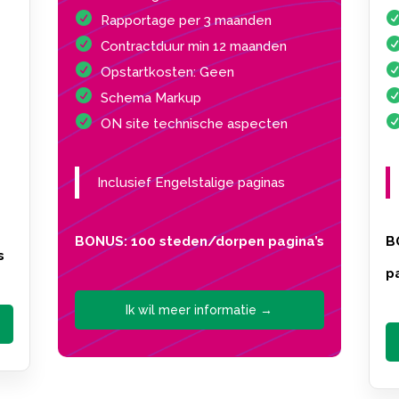
Rapportage per 3 maanden
Contractduur min 12 maanden
Opstartkosten: Geen
Schema Markup
ON site technische aspecten
Inclusief Engelstalige paginas
BONUS: 100 steden/dorpen pagina’s
B
s
p
Ik wil meer informatie →