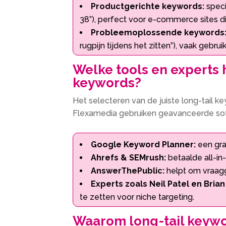
Productgerichte keywords:
speci
38”), perfect voor e-commerce sites di
Probleemoplossende keywords
rugpijn tijdens het zitten”), vaak gebru
Welke tools en experts h
keywords?
Het selecteren van de juiste long-tail 
Flexamedia gebruiken geavanceerde soft
Google Keyword Planner:
een gra
Ahrefs & SEMrush:
betaalde all-in
AnswerThePublic:
helpt om vraagg
Experts zoals Neil Patel en Bria
te zetten voor niche targeting.​
Waarom long-tail keywo