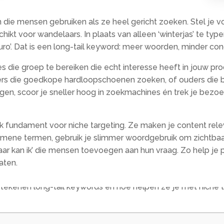
n die mensen gebruiken als ze heel gericht zoeken.​ Stel je 
hikt voor wandelaars.​ In plaats van alleen ‘winterjas’ te typ
’.​ Dat is een long-tail keyword: meer woorden, minder concur
die groep te bereiken die echt interesse heeft in jouw produc
ers die goedkope hardloopschoenen zoeken, of ouders die bi
agen, scoor je sneller hoog in zoekmachines én trek je bezo
 fundament voor niche targeting.​ Ze maken je content releva
mene termen, gebruik je slimmer woordgebruik om zichtbaar t
ar kan ik’ die mensen toevoegen aan hun vraag.​ Zo help je 
ten.​