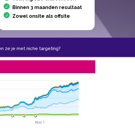
Binnen 3 maanden resultaat
Zowel onsite als offsite
 ze je met niche targeting?