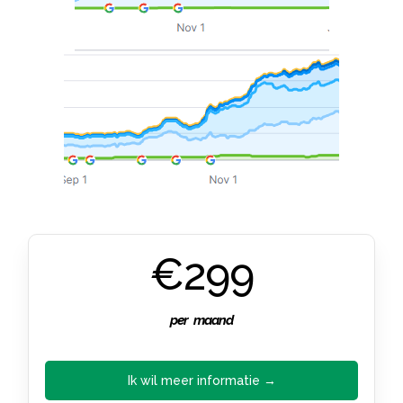
€299
per maand
Ik wil meer informatie →