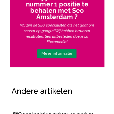
nummer 1 positie te
behalen met Seo
Amsterdam ?
Wij zijn de SEO specialisten als het gaat om
scoren op google! Wij hebben bewezen
resultaten. Seo uitbesteden doe je bij
Flexamedia!
Meer informatie
Andere artikelen
SEO contentplan maken: zo werk je