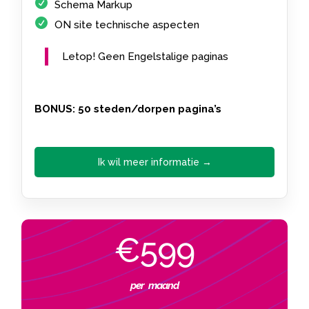
Schema Markup
ON site technische aspecten
Letop! Geen Engelstalige paginas
BONUS: 50 steden/dorpen pagina’s
Ik wil meer informatie →
€599
per maand