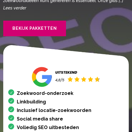
zoekwoordideeën kunt genereren is essentieel.​ Onze gids […]
Lees verder
BEKIJK PAKKETTEN
Zoekwoord-onderzoek
Linkbuilding
Inclusief locatie-zoekwoorden
Social media share
Volledig SEO uitbesteden