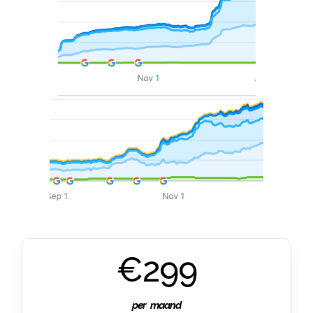
€299
per maand