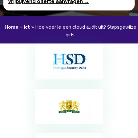
Vrijblijvend offerte aanvragen →
Home
»
ict
»
Hoe voer je een cloud audit uit? Stapsgewijze
gids.​