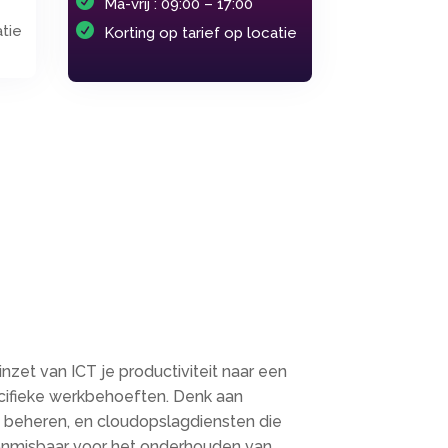
Ma-vrij : 09:00 – 17:00
atie
Korting op tarief op locatie
inzet van ICT je productiviteit naar een
pecifieke werkbehoeften. Denk aan
e beheren, en cloudopslagdiensten die
 onmisbaar voor het onderhouden van