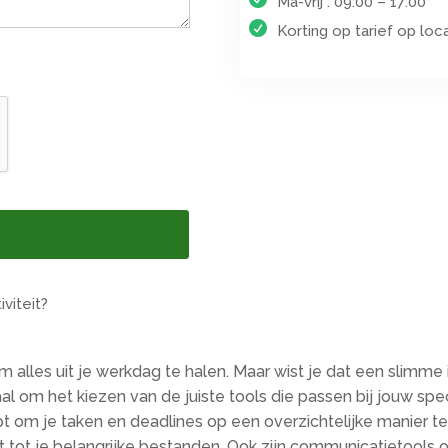
Ma-vrij : 09:00 – 17:00
Korting op tarief op loc
m alles uit je werkdag te halen. Maar wist je dat een slimme 
maal om het kiezen van de juiste tools die passen bij jouw s
 om je taken en deadlines op een overzichtelijke manier t
t tot je belangrijke bestanden. Ook zijn communicatietools