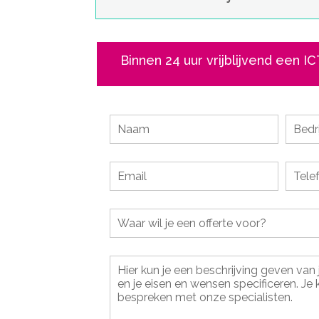
Binnen 24 uur vrijblijvend een I
Leave
this
field
blank