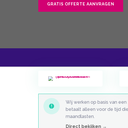
GRATIS OFFERTE AANVRAGEN
Wij werken op basis van een 

betaalt alleen voor de tijd 
maandlasten.
Direct bekijken →