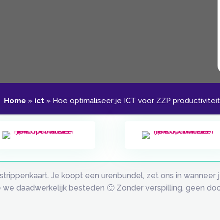
Home
»
ict
»
Hoe optimaliseer je ICT voor ZZP productiviteit
strippenkaart. Je koopt een urenbundel, zet ons in wanneer j
die we daadwerkelijk besteden 🙂 Zonder verspilling, geen d