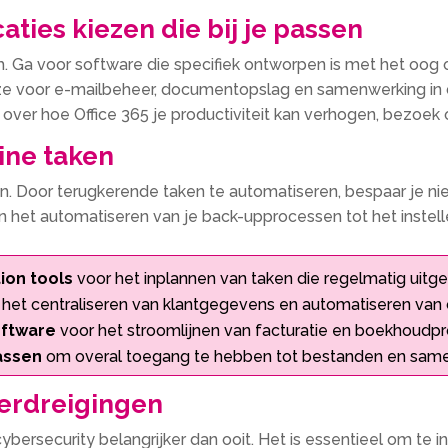
aties kiezen die bij je passen
h. Ga voor software die specifiek ontworpen is met het oog op
ze voor e-mailbeheer, documentopslag en samenwerking in de
 over hoe Office 365 je productiviteit kan verhogen, bezoek
ine taken
 Door terugkerende taken te automatiseren, bespaar je niet 
an het automatiseren van je back-upprocessen tot het instell
ion tools
voor het inplannen van taken die regelmatig uit
het centraliseren van klantgegevens en automatiseren van
oftware
voor het stroomlijnen van facturatie en boekhoudp
assen
om overal toegang te hebben tot bestanden en same
erdreigingen
 cybersecurity belangrijker dan ooit. Het is essentieel om te