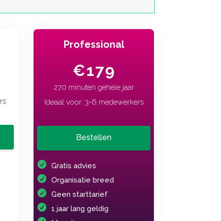
Professional
€179
270 minuten gehele jaar
rs
Ideaal voor: 3-6 medewerkers
Bestellen
Gratis advies
Organisatie breed
Geen starttarief
1 jaar lang geldig