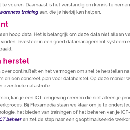
 te voeren. Daarnaast is het verstandig om kennis te nemen 
awareness training
aan, die je hierbij kan helpen.
ent
een hoop data. Het is belangrijk om deze data niet alleen ve
t vinden. Investeer in een goed datamanagement systeem en
traakt.
n herstel
n over continuïteit en het vermogen om snel te herstellen na
en een concreet plan voor dataherstel. Op deze manier weet
n eventuele catastrofe.
en, kan je een ICT-omgeving creëren die niet alleen je prod
 werkproces. Bij Flexamedia staan we klaar om je te onderste
ie, het bieden van trainingen of het beheren van je ICT-infra
ICT beheer
en zet de stap naar een geoptimaliseerde werko