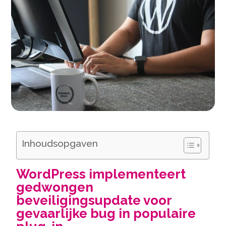
Inhoudsopgaven
WordPress implementeert
gedwongen
beveiligingsupdate voor
gevaarlijke bug in populaire