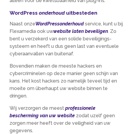
alleen voor de kwetsbaarheid van plug-ins.
WordPress
onderhoud
uitbesteden
Naast onze
WordPressonderhoud
service, kunt u bij
Flexamedia ook uw
website laten beveiligen
. Zo
bent u verzekerd van een solide beveiligings-
systeem en heeft u dus geen last van eventuele
cyberaanvallen van buitenaf.
Bovendien maken de meeste hackers en
cybercriminelen op deze manier geen schijn van
kans. Het kost hackers zo namelijk teveel tijd en
moeite om überhaupt uw website binnen te
dringen.
Wij verzorgen de meest
professionele
bescherming van uw website
zodat uzelf geen
zorgen meer heeft over de veiligheid van uw
gegevens.