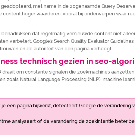
e geadopteerd, met name in de zogenaamde Query Deserves F
content hoger waarderen, vooral bij onderwerpen waar recen
benadrukken dat regelmatig vernieuwde content niet alleen
ten verbetert.​ Google’s Search Quality Evaluator Guideline
rtrouwen en de autoriteit van een pagina verhoogt.​
ness technisch gezien in seo-algor
 draait om constante signalen die zoekmachines aanzetten t
n zoals Natural Language Processing (NLP), machine learni
e een pagina bijwerkt, detecteert Google de verandering vi
itme analyseert of de verandering de zoekintentie beter bed