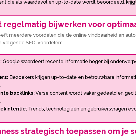
nt die als waardevol en up-to-date wordt beoordeeld, krijg
 regelmatig bijwerken voor optimaa
eft meerdere voordelen die de online vindbaarheid en autori
 de volgende SEO-voordelen:
:
Google waardeert recente informatie hoger bij onderwerpen 
ers:
Bezoekers krijgen up-to-date en betrouwbare informatie
​
nte backlinks:
Verse content wordt vaker gedeeld en gecite
​
ekintentie:
Trends, technologieën en gebruikersvragen evo
​
hness strategisch toepassen om je 