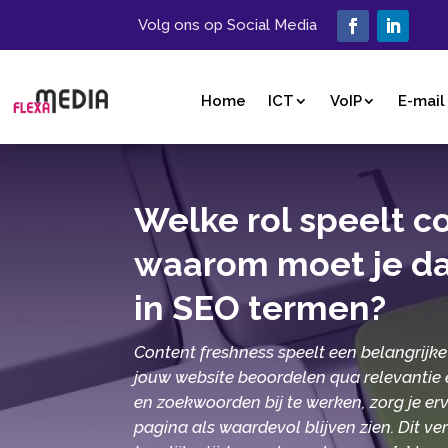
Volg ons op Social Media
Home
ICT
VoIP
E-mail
Welke rol speelt c
waarom moet je da
in SEO termen?
Content freshness speelt een belangrijk
jouw website beoordelen qua relevantie en
en zoekwoorden bij te werken, zorg je 
pagina als waardevol blijven zien.​ Dit ve