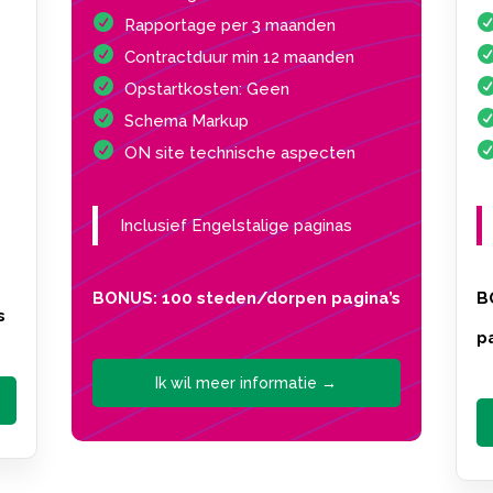
Rapportage per 3 maanden
Contractduur min 12 maanden
Opstartkosten: Geen
Schema Markup
ON site technische aspecten
Inclusief Engelstalige paginas
BONUS: 100 steden/dorpen pagina’s
B
s
p
Ik wil meer informatie →