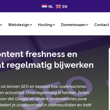
NL
EN
Webdesign
Hosting
Domeinnaam
Contact
ontent freshness en
t regelmatig bijwerken
e rol binnen SEO en bepaalt hoe zoekmachines
 actualiteit.​ Door regelmatig je teksten, feiten
ervoor dat Google en andere zoekmachines jouw
rbetert je zichtbaarheid in zoekresultaten en trekt