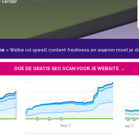
s verder
ie
»
Welke rol speelt content freshness en waarom moet je da
DOE DE GRATIS SEO SCAN VOOR JE WEBSITE →