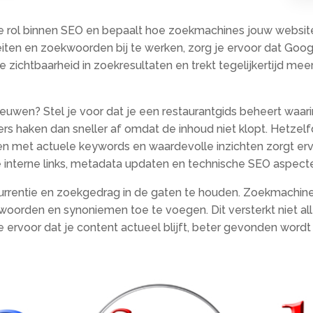
ke rol binnen SEO en bepaalt hoe zoekmachines jouw websit
, feiten en zoekwoorden bij te werken, zorg je ervoor dat G
t je zichtbaarheid in zoekresultaten en trekt tegelijkertijd m
wen? Stel je voor dat je een restaurantgids beheert waarin 
s haken dan sneller af omdat de inhoud niet klopt.​ Hetzelf
n met actuele keywords en waardevolle inzichten zorgt ervoo
 interne links, metadata updaten en technische SEO aspecte
currentie en zoekgedrag in de gaten te houden.​ Zoekmachin
orden en synoniemen toe te voegen.​ Dit versterkt niet alle
je ervoor dat je content actueel blijft, beter gevonden wordt