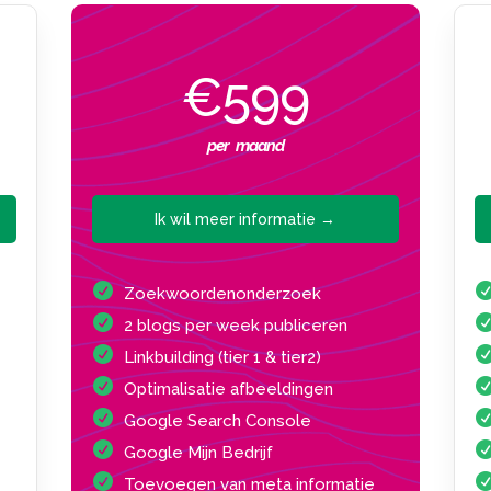
€599
per maand
Ik wil meer informatie →
Zoekwoordenonderzoek
2 blogs per week publiceren
Linkbuilding (tier 1 & tier2)
Optimalisatie afbeeldingen
Google Search Console
Google Mijn Bedrijf
Toevoegen van meta informatie