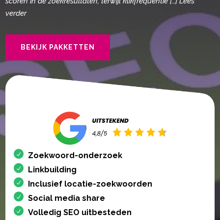
scoren in de zoekresultaten, terwijl klikfrequentie […] Lees
verder
BEKIJK PAKKETTEN
Zoekwoord-onderzoek
Linkbuilding
Inclusief locatie-zoekwoorden
Social media share
Volledig SEO uitbesteden