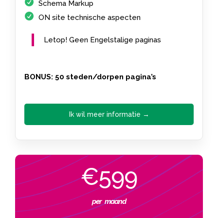
Schema Markup
ON site technische aspecten
Letop! Geen Engelstalige paginas
BONUS: 50 steden/dorpen pagina’s
Ik wil meer informatie →
€599
per maand