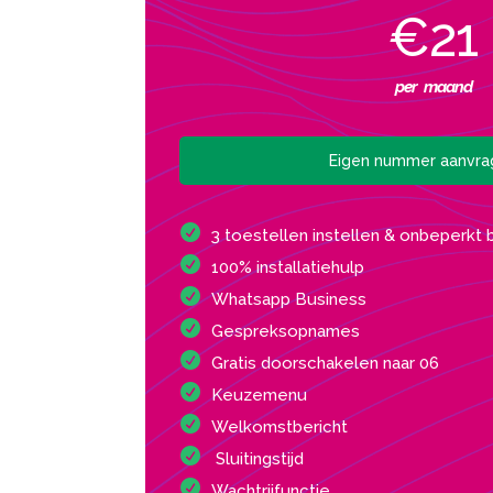
€21
per maand
Eigen nummer aanvr
3 toestellen instellen & onbeperkt 
100% installatiehulp
Whatsapp Business
Gespreksopnames
Gratis doorschakelen naar 06
Keuzemenu
Welkomstbericht
Sluitingstijd
Wachtrijfunctie