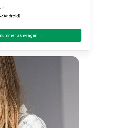
ar
S/Android)
 nummer aanvragen →