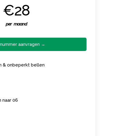
€28
per maand
 nummer aanvragen →
en & onbeperkt bellen
n naar 06