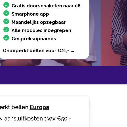
Gratis doorschakelen naar 06
Smarphone app
Maandelijks opzegbaar
Alle modules inbegrepen
Gespreksopnames
Onbeperkt bellen voor €21,- →
rkt bellen
Europa
N aansluitkosten t.w.v €50,-