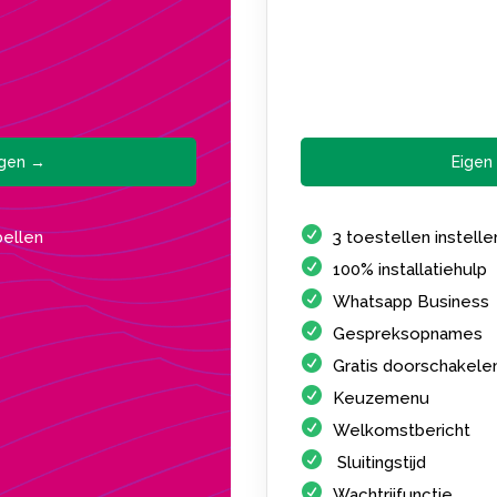
agen →
Eigen
bellen
3 toestellen instell
100% installatiehulp
Whatsapp Business
Gespreksopnames
Gratis doorschakele
Keuzemenu
Welkomstbericht
Sluitingstijd
Wachtrijfunctie