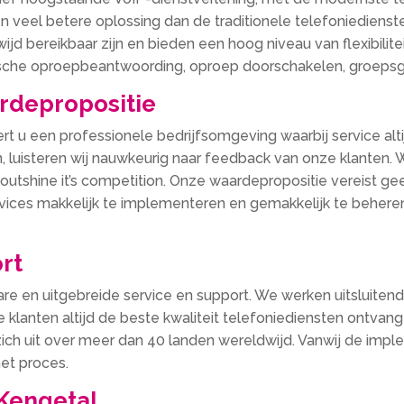
n veel betere oplossing dan de traditionele telefoniedienste
jd bereikbaar zijn en bieden een hoog niveau van flexibilit
tische oproepbeantwoording, oproep doorschakelen, groeps
rdepropositie
 u een professionele bedrijfsomgeving waarbij service alti
 luisteren wij nauwkeurig naar feedback van onze klanten. 
 outshine it’s competition. Onze waardepropositie vereist g
vices makkelijk te implementeren en gemakkelijk te beheren,
rt
 en uitgebreide service en support. We werken uitsluiten
e klanten altijd de beste kwaliteit telefoniediensten ontv
ich uit over meer dan 40 landen wereldwijd. Vanwij de impl
het proces.
Kengetal