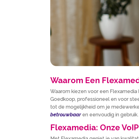
Waarom Een Flexamed
Waarom kiezen voor een Flexamedia k
Goedkoop, professioneel en voor stee
tot de mogelijkheid om je medewerkers
betrouwbaar
en eenvoudig in gebruik.
Flexamedia: Onze VoIP
Met Flexamedia geniet je van kwalit