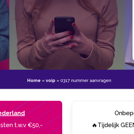
Home
»
voip
»
0317 nummer aanvragen
ederland
Onbepe
sten t.w.v €50,-
🔥Tijdelijk GEE