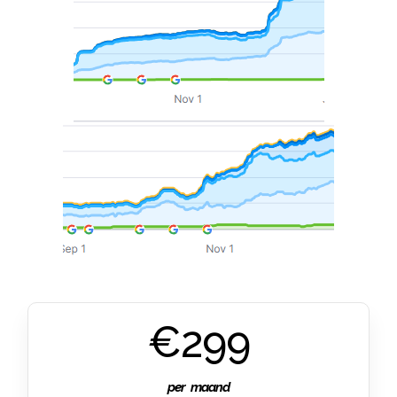
€299
per maand