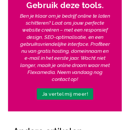
Gebruik deze tools.​
Ben je klaar om je bedrijf online te laten
schitteren? Laat ons jouw perfecte
website creëren – met een responsief
design, SEO-optimalisatie, en een
gebruiksvriendelijke interface. Profiteer
nu van gratis hosting, domeinnaam en
e-mail in het eerste jaar. Wacht niet
langer, maak je online droom waar met
Flexamedia. Neem vandaag nog
contact op!
Ja vertel mij meer!