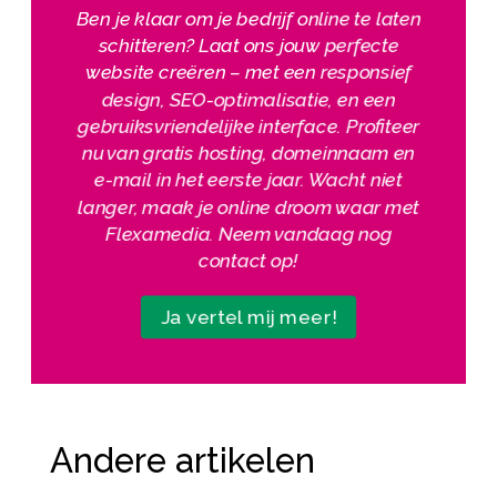
Ben je klaar om je bedrijf online te laten
schitteren? Laat ons jouw perfecte
website creëren – met een responsief
design, SEO-optimalisatie, en een
gebruiksvriendelijke interface. Profiteer
nu van gratis hosting, domeinnaam en
e-mail in het eerste jaar. Wacht niet
langer, maak je online droom waar met
Flexamedia. Neem vandaag nog
contact op!
Ja vertel mij meer!
Andere artikelen