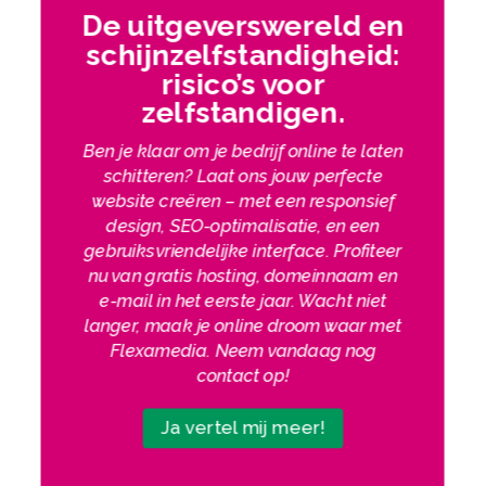
De uitgeverswereld en
schijnzelfstandigheid:
risico’s voor
zelfstandigen.​
Ben je klaar om je bedrijf online te laten
schitteren? Laat ons jouw perfecte
website creëren – met een responsief
design, SEO-optimalisatie, en een
gebruiksvriendelijke interface. Profiteer
nu van gratis hosting, domeinnaam en
e-mail in het eerste jaar. Wacht niet
langer, maak je online droom waar met
Flexamedia. Neem vandaag nog
contact op!
Ja vertel mij meer!