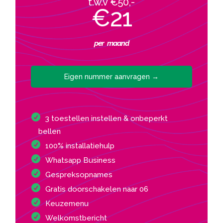
t.w.v €50,-
€21
per maand
Eigen nummer aanvragen →
3 toestellen instellen & onbeperkt
bellen
100% installatiehulp
Whatsapp Business
Gespreksopnames
Gratis doorschakelen naar 06
Keuzemenu
Welkomstbericht