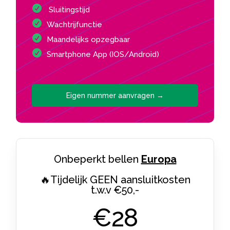
Sluitingstijd
Wachtrijfunctie
Maandelijks opzegbaar
Smartphone App (IOS/Android)
Eigen nummer aanvragen →
Onbeperkt bellen
Europa
🔥Tijdelijk GEEN aansluitkosten
t.w.v €50,-
€28