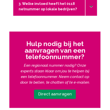
3. Welke invloed heeft het 0118
netnummer op lokale bedrijven?
Hulp nodig bij het
aanvragen van een
telefoonnummer?
Een regionaal nummer nodig? Onze
experts staan klaar om jou te helpen bij
een telefoonnummer.
Neem contact op
door te bellen, te chatten of te e-mailen.
Direct aanvragen