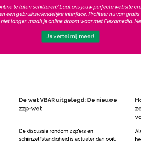
 online te laten schitteren? Laat ons jouw perfecte website c
en een gebruiksvriendelijke interface. Profiteer nu van grat
ht niet langer, maak je online droom waar met Flexamedia.
Ja vertel mij meer!
De wet VBAR uitgelegd: De nieuwe
H
zzp-wet
z
vo
De discussie rondom zzp’ers en
Al
schijnzelfstandigheid is actueler dan ooit.
he