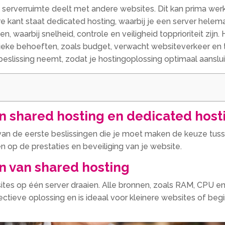
je serverruimte deelt met andere websites. Dit kan prima we
kant staat dedicated hosting, waarbij je een server helemaal
n, waarbij snelheid, controle en veiligheid topprioriteit zij
fieke behoeften, zoals budget, verwacht websiteverkeer en t
lissing neemt, zodat je hostingoplossing optimaal aansluit 
en shared hosting en dedicated host
 van de eerste beslissingen die je moet maken de keuze tus
op de prestaties en beveiliging van je website.
n van shared hosting
ites op één server draaien. Alle bronnen, zoals RAM, CPU e
ectieve oplossing en is ideaal voor kleinere websites of beg