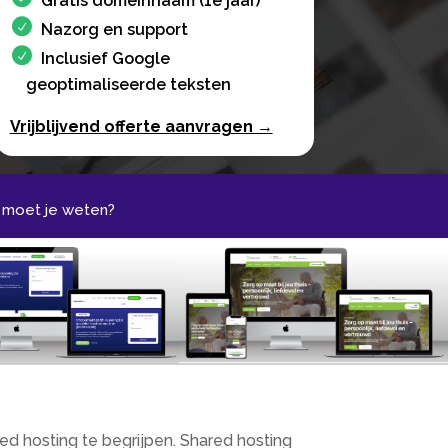
Gratis domeinnaam (1e jaar)
Nazorg en support
Inclusief Google
geoptimaliseerde teksten
Vrijblijvend offerte aanvragen →
t moet je weten?
ted hosting te begrijpen. Shared hosting