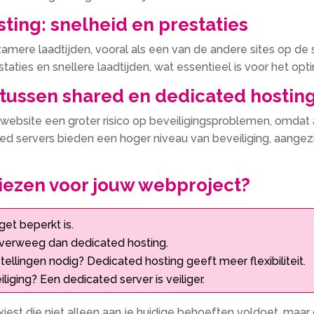
ting: snelheid en prestaties
amere laadtijden, vooral als een van de andere sites op de 
taties en snellere laadtijden, wat essentieel is voor het op
 tussen shared en dedicated hostin
 website een groter risico op beveiligingsproblemen, omdat 
ed servers bieden een hoger niveau van beveiliging, aangezi
iezen voor jouw webproject?
get beperkt is.
verweeg dan dedicated hosting.
tellingen nodig? Dedicated hosting geeft meer flexibiliteit.
iging? Een dedicated server is veiliger.
est die niet alleen aan je huidige behoeften voldoet, maar oo