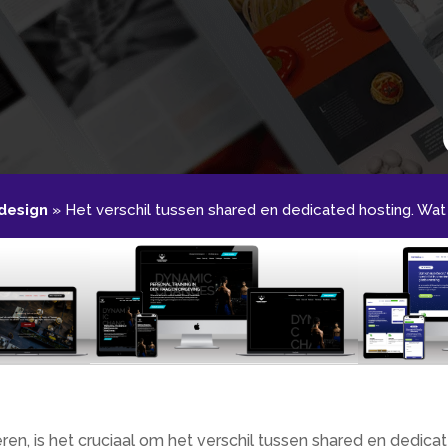
esign
»
Het verschil tussen shared en dedicated hosting.​ Wa
ren, is het cruciaal om het verschil tussen shared en dedica