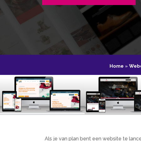
Home
»
Webd
Als je van plan bent een website te lance