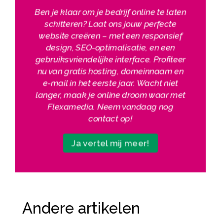
Ben je klaar om je bedrijf online te laten
schitteren? Laat ons jouw perfecte
website creëren – met een responsief
design, SEO-optimalisatie, en een
gebruiksvriendelijke interface. Profiteer
nu van gratis hosting, domeinnaam en
e-mail in het eerste jaar. Wacht niet
langer, maak je online droom waar met
Flexamedia. Neem vandaag nog
contact op!
Ja vertel mij meer!
Andere artikelen