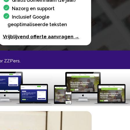
Gratis domeinnaam (1e jaar)
Nazorg en support
Inclusief Google
geoptimaliseerde teksten
Vrijblijvend offerte aanvragen →
 ZZP’ers.​