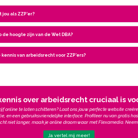
 jou als ZZP'er?
p de hoogte zijn van de Wet DBA?
kennis van arbeidsrecht voor ZZP'ers?
nnis over arbeidsrecht cruciaal is voor
ijf online te laten schitteren? Laat ons jouw perfecte website creë
e, en een gebruiksvriendelijke interface. Profiteer nu van gratis 
 Wacht niet langer, maak je online droom waar met Flexamedia. Nee
Ja vertel mij meer!