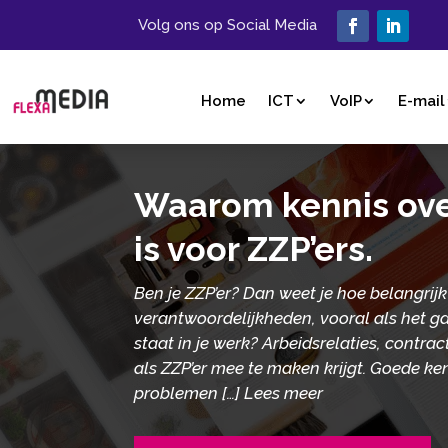
Volg ons op Social Media
Home
ICT
VoIP
E-mail
Waarom kennis over
is voor ZZP’ers.​
Ben je ZZP’er? Dan weet je hoe belangrijk 
verantwoordelijkheden, vooral als het gaa
staat in je werk? Arbeidsrelaties, contra
als ZZP’er mee te maken krijgt. Goede ke
problemen […] Lees meer