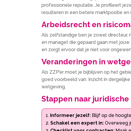
professionele reputatie. Je profileert je
resulteren in een betere marktpositie e
Arbeidsrecht en risic
Als zelfstandige ben je zowel directeur, 
en managet die gepaard gaan met jouw arb
en zorgt ervoor dat je niet voor ongewen
Veranderingen in wetge
Als ZZP’er moet je bijblijven op het geb
goed voorbeeld van. Inzicht in dergelijk
wetgeving.
Stappen naar juridisch
Informeer jezelf:
Blijf op de hoogt
Schakel een expert in:
Overweeg jur
Checklist voor contracten:
Maak ee