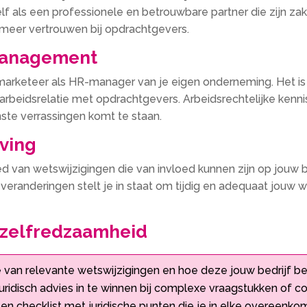
zelf als een professionele en betrouwbare partner die zijn za
n meer vertrouwen bij opdrachtgevers.
omanagement
marketeer als HR-manager van je eigen onderneming. Het is va
eidsrelatie met opdrachtgevers. Arbeidsrechtelijke kennis 
ste verrassingen komt te staan.
ving
ied van wetswijzigingen die van invloed kunnen zijn op jouw 
e veranderingen stelt je in staat om tijdig en adequaat jouw
e zelfredzaamheid
e van relevante wetswijzigingen en hoe deze jouw bedrijf b
idisch advies in te winnen bij complexe vraagstukken of co
n checklist met juridische punten die je in elke overeenko