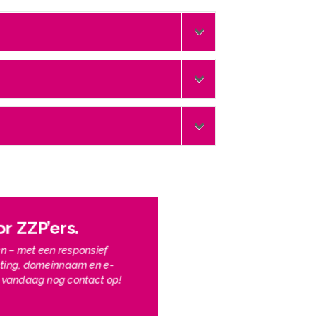
 ZZP’ers.​
ren – met een responsief
hosting, domeinnaam en e-
m vandaag nog contact op!