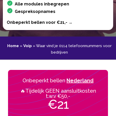
Alle modules inbegrepen
Gespreksopnames
Onbeperkt bellen voor €21,- →
Home
»
Voip
»
Waar vind je 0114 telefoonnummers voor
bedrijven
Onbeperkt bellen
Nederland
🔥Tijdelijk GEEN aansluitkosten
t.w.v €50,-
€21