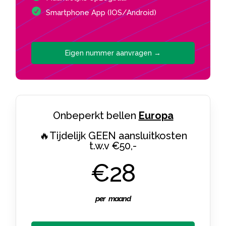
Smartphone App (IOS/Android)
Eigen nummer aanvragen →
Onbeperkt bellen
Europa
🔥Tijdelijk GEEN aansluitkosten
t.w.v €50,-
€28
per maand