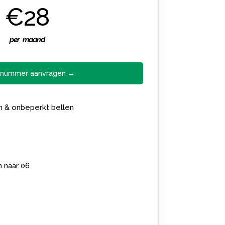
€28
per maand
 nummer aanvragen →
en & onbeperkt bellen
n naar 06