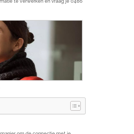
rmatie te verwerken en vraag je 0486
.
n manier om de connectie met je