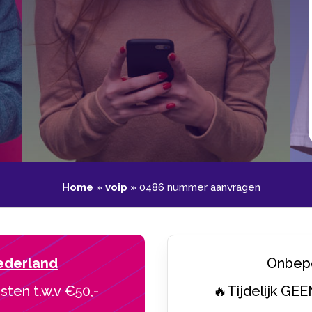
Home
»
voip
»
0486 nummer aanvragen
ederland
Onbepe
sten t.w.v €50,-
🔥Tijdelijk GEE