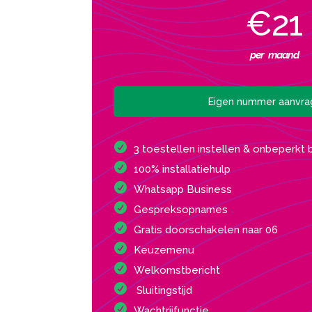
€21
per maand
Eigen nummer aanvr
3 toestellen instellen & onbeperkt 
100% installatiehulp
Whatsapp Business
Gespreksopnames
Gratis doorschakelen naar 06
Keuzemenu
Welkomstbericht
Sluitingstijd
Wachtrijfunctie