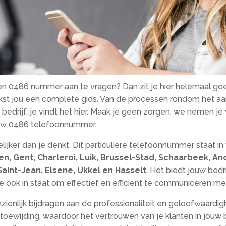
n 0486 nummer aan te vragen? Dan zit je hier helemaal goed
kst jou een complete gids. Van de processen rondom het 
edrijf, je vindt het hier. Maak je geen zorgen, we nemen je 
euw 0486 telefoonnummer.
ker dan je denkt. Dit particuliere telefoonnummer staat in
n, Gent, Charleroi, Luik, Brussel-Stad, Schaarbeek, A
int-Jean, Elsene, Ukkel en Hasselt
. Het biedt jouw bedr
e ook in staat om effectief en efficiënt te communiceren me
enlijk bijdragen aan de professionaliteit en geloofwaardi
n toewijding, waardoor het vertrouwen van je klanten in jouw