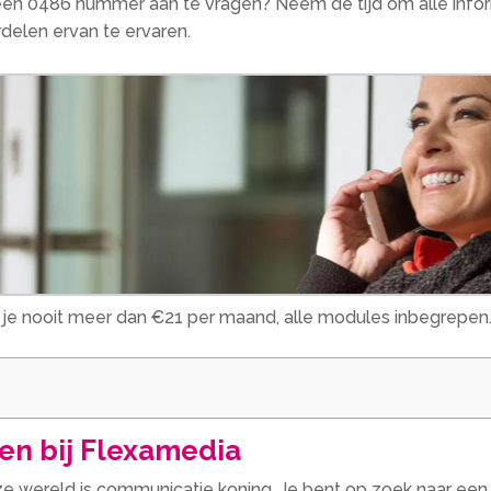
 een 0486 nummer aan te vragen? Neem de tijd om alle info
elen ervan te ervaren.
l je nooit meer dan €21 per maand, alle modules inbegrepen
n bij Flexamedia
deze wereld is communicatie koning. Je bent op zoek naar ee