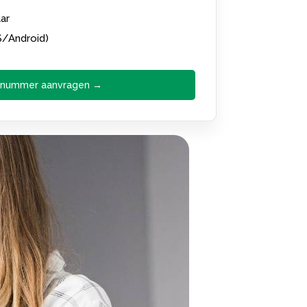
ar
S/Android)
 nummer aanvragen →