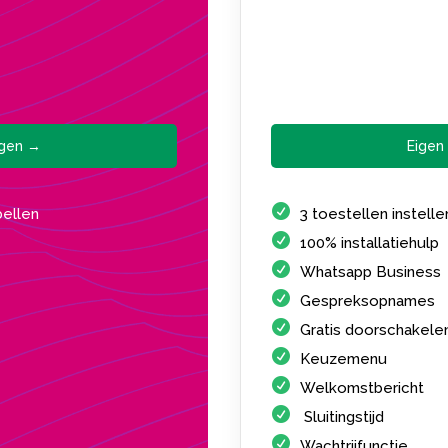
agen →
Eigen
bellen
3 toestellen instell
100% installatiehulp
Whatsapp Business
Gespreksopnames
Gratis doorschakele
Keuzemenu
Welkomstbericht
Sluitingstijd
Wachtrijfunctie