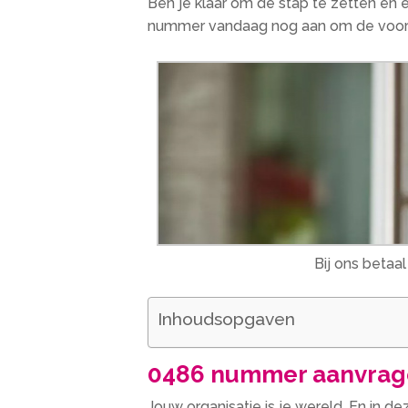
Ben je klaar om de stap te zetten en
nummer vandaag nog aan om de voord
Bij ons betaa
Inhoudsopgaven
0486 nummer aanvrage
Jouw organisatie is je wereld. En in 