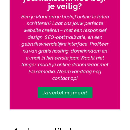
je veilig?
Ben je klaar om je bedrijf online te laten
schitteren? Laat ons jouw perfecte
website creëren – met een responsief
design, SEO-optimalisatie, en een
gebruiksvriendelijke interface. Profiteer
nu van gratis hosting, domeinnaam en
e-mail in het eerste jaar. Wacht niet
langer, maak je online droom waar met
Flexamedia. Neem vandaag nog
contact op!
Ja vertel mij meer!