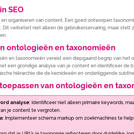
 in SEO
 en organiseren van content.​ Een goed ontworpen taxonomie 
.​ Dit verbetert niet alleen de gebruikerservaring, maar stel
en.​
an ontologieën en taxonomieën
ieën en taxonomieën vereist een diepgaand begrip van het 
et een grondige analyse van je content en identificeer de be
gische hiërarchie die de kernideeën en onderliggende subthe
t toepassen van ontologieën en tax
word analyse
: Identificeer niet alleen primaire keywords, m
n je content te vergroten.​
ta
: Implementeer schema markup om zoekmachines te helpe
Zorg dat je URL’s je taxonomie reflecteren door duidelijke, l