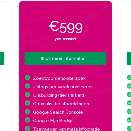
€599
per maand
Ik wil meer informatie →
Zoekwoordenonderzoek
2 blogs per week publiceren
Linkbuilding (tier 1 & tier2)
Optimalisatie afbeeldingen
Google Search Console
Google Mijn Bedrijf
Toevoegen van meta informatie