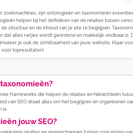
n in zoekmachines, zijn ontologieën en taxonomieën essentieel
ieën helpen bij het definiëren van de relaties tussen versc
 structuur en de inhoud van je site te begrijpen.​ Taxonomi
 dat alles netjes wordt geordend en makkelijk vindbaar is.​ D
timuleer je ook de zichtbaarheid van jouw website.​ Klaar vo
voor topresultaten!
n taxonomieën?
rele frameworks die helpen de relaties en hiërarchieën tus
reld van SEO draait alles om het begrijpen en organiseren v
is.​
ieën jouw SEO?
auwkeurige relaties en eigenschappen tussen concepten vast