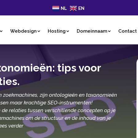
NL
EN
Webdesign
Hosting
Domeinnaam
Contact
onomieën: tips voor
es.​
n in zoekmachines, zijn ontologieën en taxonomieën
elessen maar krachtige SEO-instrumenten!
n de relaties tussen verschillende concepten op je
ekmachines om de structuur en de inhoud van je
Lees verder