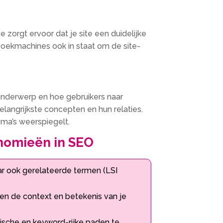
zorgt ervoor dat je site een duidelijke
t zoekmachines ook in staat om de site-
onderwerp en hoe gebruikers naar
langrijkste concepten en hun relaties.​
ma’s weerspiegelt.​
onomieën in SEO
aar ook gerelateerde termen (LSI
n de context en betekenis van je
ogische en keyword-rijke paden te