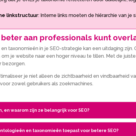
ne linkstructuur
: Interne links moeten de hiërarchie van je 
beter aan professionals kunt overl
n en taxonomieën in je SEO-strategie kan een uitdaging zijn
n om je website naar een hoger niveau te tillen.​ Met de juis
 bezorgen.​
imaliseer je niet alleen de zichtbaarheid en vindbaarheid v
 voor zowel gebruikers als zoekmachines.​
n, en waarom zijn ze belangrijk voor SEO?
 ontologieën en taxonomieën toepast voor betere SEO?