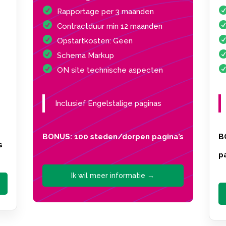
Rapportage per 3 maanden
Contractduur min 12 maanden
Opstartkosten: Geen
Schema Markup
ON site technische aspecten
Inclusief Engelstalige paginas
BONUS: 100 steden/dorpen pagina’s
B
s
p
Ik wil meer informatie →