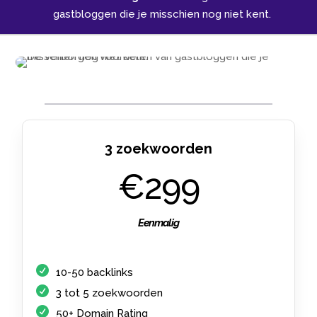
gastbloggen die je misschien nog niet kent.​
3 zoekwoorden
€299
Eenmalig
10-50 backlinks
3 tot 5 zoekwoorden
50+ Domain Rating