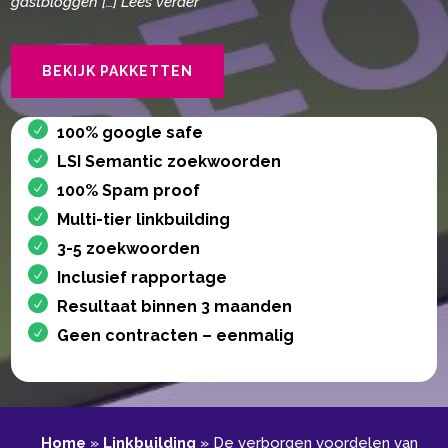
gastbloggen […] Lees verder
BEKIJK PAKKETTEN
100% google safe
LSI Semantic zoekwoorden
100% Spam proof
Multi-tier linkbuilding
3-5 zoekwoorden
Inclusief rapportage
Resultaat binnen 3 maanden
Geen contracten – eenmalig
Home
»
Linkbuilding
»
De verborgen voordelen van