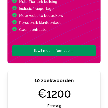
Multi Tier Link building
Inclusief rapportage
Meer website bezoekers
Persoonlijk klantcontact
Geen contracten
Ik wil meer informatie →
10 zoekwoorden
€1200
Eenmalig