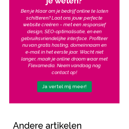
je weten?
Ben je klaar om je bedrijf online te laten
schitteren? Laat ons jouw perfecte
website creëren – met een responsief
design, SEO-optimalisatie, en een
gebruiksvriendelijke interface. Profiteer
nu van gratis hosting, domeinnaam en
e-mail in het eerste jaar. Wacht niet
langer, maak je online droom waar met
Flexamedia. Neem vandaag nog
contact op!
Ja vertel mij meer!
Andere artikelen