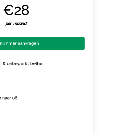
€28
per maand
 nummer aanvragen →
en & onbeperkt bellen
n naar 06