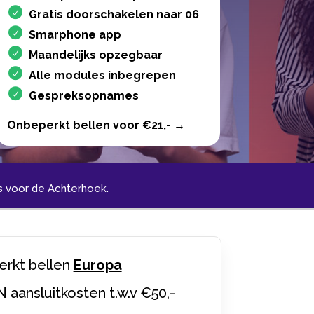
Gratis doorschakelen naar 06
Smarphone app
Maandelijks opzegbaar
Alle modules inbegrepen
Gespreksopnames
Onbeperkt bellen voor €21,- →
 voor de Achterhoek.​
rkt bellen
Europa
N aansluitkosten t.w.v €50,-