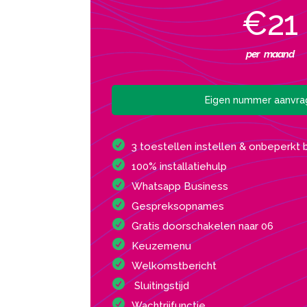
€21
per maand
Eigen nummer aanvr
3 toestellen instellen & onbeperkt 
100% installatiehulp
Whatsapp Business
Gespreksopnames
Gratis doorschakelen naar 06
Keuzemenu
Welkomstbericht
Sluitingstijd
Wachtrijfunctie