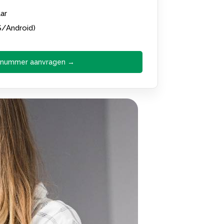
ar
S/Android)
 nummer aanvragen →