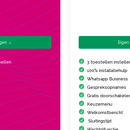
agen →
Eigen
bellen
3 toestellen instell
100% installatiehulp
Whatsapp Business
Gespreksopnames
Gratis doorschakele
Keuzemenu
Welkomstbericht
Sluitingstijd
Wachtrijfunctie