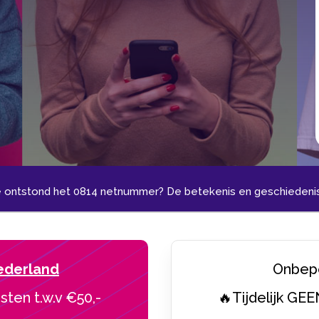
 ontstond het 0814 netnummer? De betekenis en geschiedenis
ederland
Onbepe
sten t.w.v €50,-
🔥Tijdelijk GEE