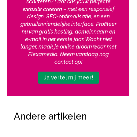
schitteren? Laat ons jouw perfecte
website creëren – met een responsief
design, SEO-optimalisatie, en een
gebruiksvriendelijke interface. Profiteer
nu van gratis hosting, domeinnaam en
e-mail in het eerste jaar. Wacht niet
langer, maak je online droom waar met
Flexamedia. Neem vandaag nog
contact op!
Ja vertel mij meer!
Andere artikelen