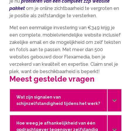
je nu
profiteren van een compleet zzp website
pakket
om je online zichtbaarheid te vergroten en
je positie als zelfstandige te versterken.
Met een eenmalige investering van €349 krijg je
een complete, mobielvriendelijke website inclusief
zakelijke email en de mogelijkheid om zelf teksten
en foto’s aan te passen. Met meer dan 500
websites gebouwd door Flexamedia, ben je
verzekerd van kwaliteit en expertise. Claim snel je
plek, want de beschikbaarheid is beperkt!
Meest gestelde vragen
Wat zijn signalen van
schijnzelfstandigheid tijdens het werk?
Hoe weeg je afhankelijkheid van één
opdrachtgever tegenover zelfstandig