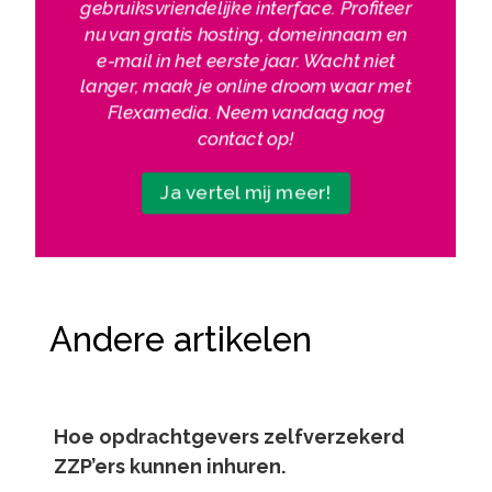
gebruiksvriendelijke interface. Profiteer
nu van gratis hosting, domeinnaam en
e-mail in het eerste jaar. Wacht niet
langer, maak je online droom waar met
Flexamedia. Neem vandaag nog
contact op!
Ja vertel mij meer!
Andere artikelen
Hoe opdrachtgevers zelfverzekerd
ZZP’ers kunnen inhuren.​