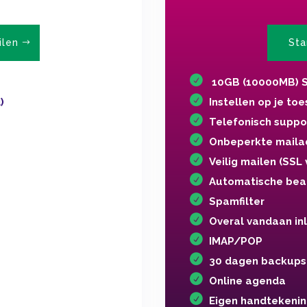
ilen
Sta
10GB (10000MB) S
)
Instellen op je toe
Telefonisch suppo
Onbeperkte maila
Veilig mailen (SSL 
Automatische bea
Spamfilter
Overal vandaan in
IMAP/POP
30 dagen backups
Online agenda
Eigen handtekeni