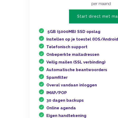
per maand
Start direct met ma
5GB (5000MB) SSD opslag
Instellen op je toestel (IOS/Android
Telefonisch support
Onbeperkte mailadressen
Veilig mailen (SSL verbinding)
Automatische beantwoorders
Spamfilter
Overal vandaan inloggen
IMAP/POP
30 dagen backups
Online agenda
Eigen handtekening