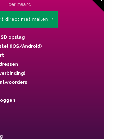
per maand
rt direct met mailen
SD opslag
stel (IOS/Android)
rt
dressen
verbinding)
ntwoorders
loggen
ng