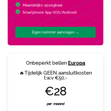
Maandelijks opzegbaar
Smartphone App (IOS/Android)
Eigen nummer aanvragen →
Onbeperkt bellen
Europa
🔥Tijdelijk GEEN aansluitkosten
t.w.v €50,-
€28
per maand