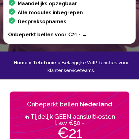
Maandelijks opzegbaar
Alle modules inbegrepen
Gespreksopnames
Onbeperkt bellen voor €21,- →
Home
»
Telefonie
»
Belangrijke VoIP-functies voor
klantenserviceteams.​
Onbeperkt bellen
Nederland
🔥Tijdelijk GEEN aansluitkosten
t.w.v €50,-
€21